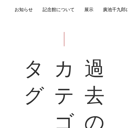
お知らせ
記念館について
展示
廣池千九郎
タ
カ
過
グ
テ
去
ゴ
の