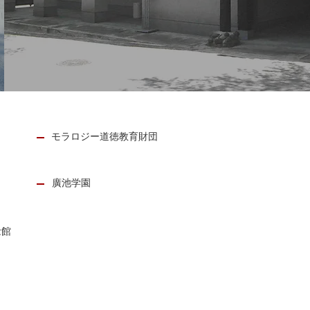
モラロジー道徳教育財団
廣池学園
念館