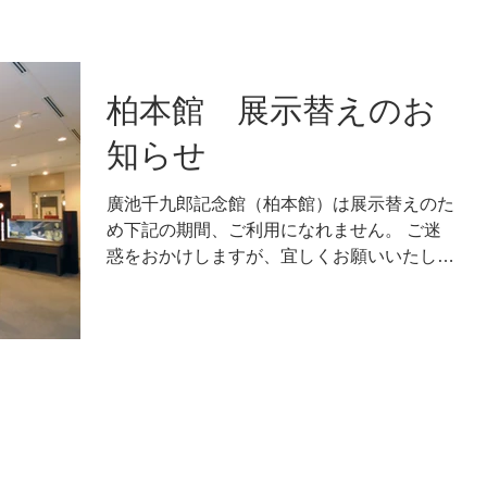
柏本館 展示替えのお
知らせ
廣池千九郎記念館（柏本館）は展示替えのた
め下記の期間、ご利用になれません。 ご迷
惑をおかけしますが、宜しくお願いいたしま
す。 記 令和7年 5月23日（金）～ 5月30日
（金） ※5月26日（月）は休館日となりま
す。 ※5月31日（土）6月1日（日）は法人行
事のため関係者...