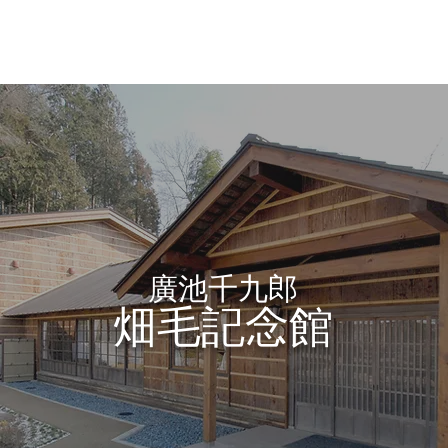
廣池千九郎
畑毛記念館