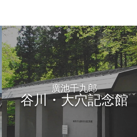
廣池千九郎
谷川・大穴記念館