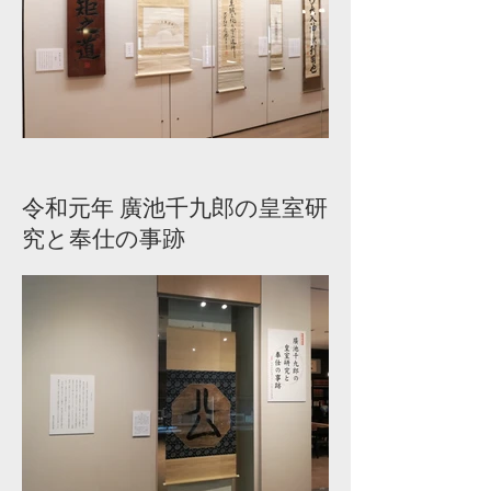
令和元年 廣池千九郎の皇室研
究と奉仕の事跡