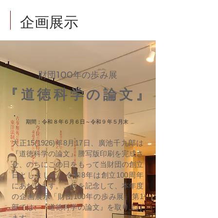
企画展示
財団100年の歩み展
​『道徳科学の論文』
期間：令和８年６月６日～令和９年５月末
大正15(1926)年8月17日、廣池千九郎は
『道徳科学の論文』謄写版印刷を完成さ
せ、のちにこの日をもって当財団の創立
日としました。令和8年は創立100周年
にあたります。これを記念して、本年度
の企画展示「財団100年の歩み展」第1
部では、『道徳科学の論文』を取り上げ
ます。