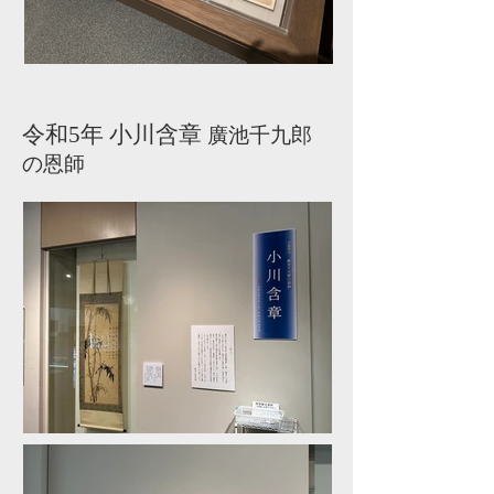
令和5年 小川含章
廣池千九郎
の恩師