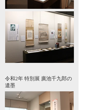
令和2年 特別展 廣池千九郎の
遺墨