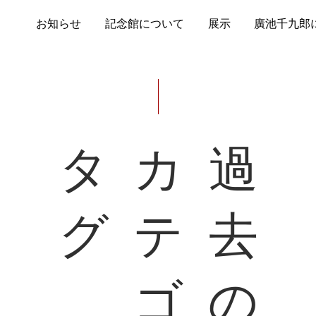
お知らせ
記念館について
展示
廣池千九郎
タ
カ
過
グ
テ
去
ゴ
の