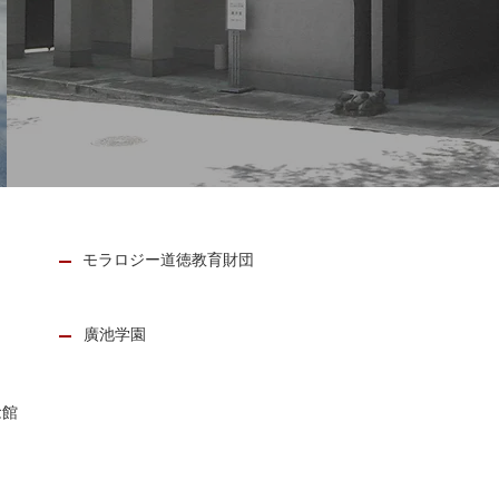
モラロジー道徳教育財団
廣池学園
念館