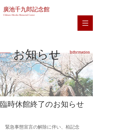
廣池千九郎記念館
Chikuro Hiroike Memorial Center
お知らせ
Information
臨時休館終了のお知らせ
緊急事態宣言の解除に伴い、柏記念