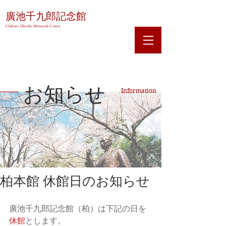
廣池千九郎記念館
Chikuro Hiroike Memorial Center
お知らせ
Information
柏本館 休館日のお知らせ
廣池千九郎記念館（柏）は下記の日を
休館
とします。